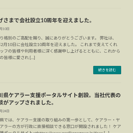
げさまで会社設立10周年を迎えました。
2月10日
り格別のご高配を賜り、誠にありがとうございます。 弊社は、
4年2月10日に会社設立10周年を迎えました。 これまで支えてくれ
ッフの皆様や利用者様に深く感謝申し上げるとともに、これから
の皆様に愛され […]
続きを読む
川県ケアラー支援ポータルサイト創設。当社代表の
談がアップされました。
8月24日
県では、ケアラー支援の取り組みの第一歩として、ケアラー・ヤ
アラーの方が行政に直接相談できる窓口が開設されました！ ケア
ータルサイト→https://www.pref.kanagawa.jp/docs […]