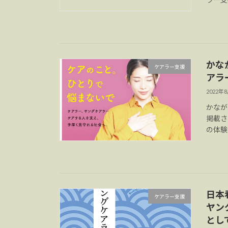
かな
ケアラー支援
アラ
2022年
かなが
掲載さ
の体験
日本看
ケアラー支援
ヤン
とし