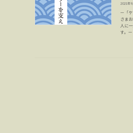
2021年
ー「ケ
さまお
人に一
す。ー