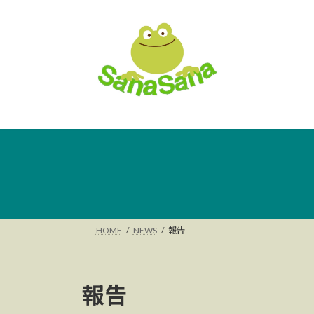
コ
ナ
ン
ビ
テ
ゲ
ン
ー
ツ
シ
へ
ョ
ス
ン
キ
に
ッ
移
プ
動
HOME
NEWS
報告
報告