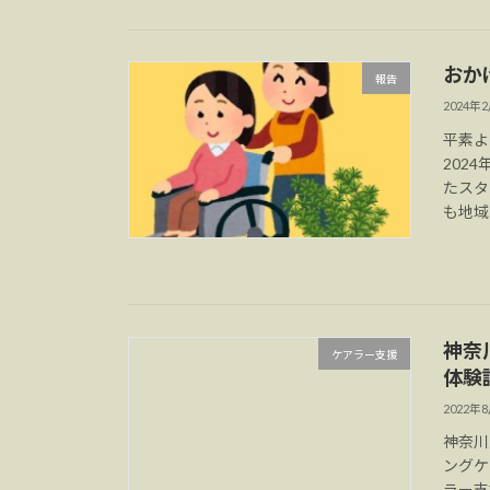
おか
報告
2024年
平素よ
202
たスタ
も地域
神奈
ケアラー支援
体験
2022年
神奈川
ングケ
ラー支援ポ