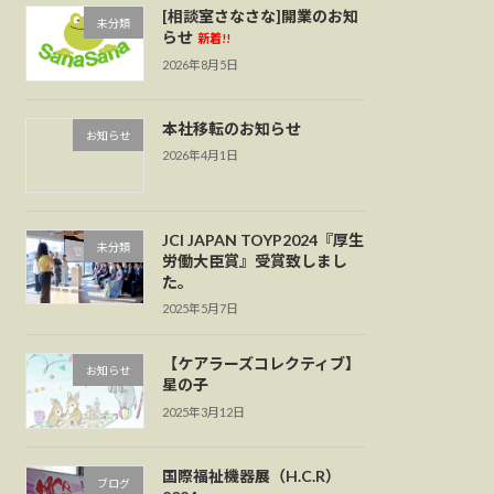
[相談室さなさな]開業のお知
未分類
らせ
新着!!
2026年8月5日
本社移転のお知らせ
お知らせ
2026年4月1日
JCI JAPAN TOYP2024『厚生
未分類
労働大臣賞』受賞致しまし
た。
2025年5月7日
【ケアラーズコレクティブ】
お知らせ
星の子
2025年3月12日
国際福祉機器展（H.C.R）
ブログ